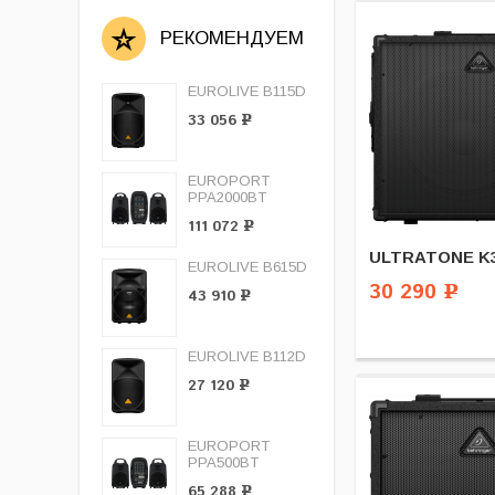
РЕКОМЕНДУЕМ
EUROLIVE B115D
33 056
Р
EUROPORT
PPA2000BT
111 072
Р
ULTRATONE K3
EUROLIVE B615D
30 290
Р
43 910
Р
EUROLIVE B112D
27 120
Р
EUROPORT
PPA500BT
65 288
Р