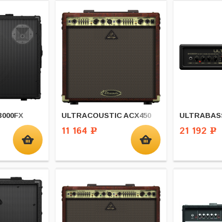
000FX
ULTRACOUSTIC ACX450
ULTRABAS
11 164
21 192
Р
Р