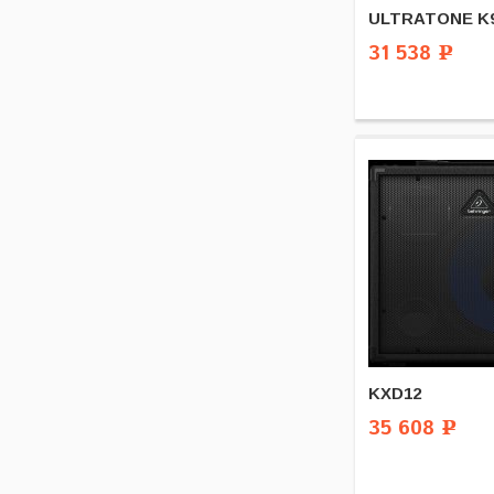
ULTRATONE K
31 538
Р
KXD12
35 608
Р