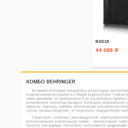
BXD15
44 088
Р
КОМБО BEHRINGER
Во время небольших концертов и на выездных выступлен
подключением инструмента к общей аудиосистеме. Первое из
какие динамики, не проверенные и не настроенные заранее
возможности полностью раскрыть потенциал музыкального 
корпусах. Наконец, комбики обеспечивают исполнителю кон
случае топовых моделей – и «подтянуть» определённую част
Существует несколько разновидностей комбоусилител
использованная усилительная схема – транзисторная, лам
простоту конструкции, постепенно вытесняются цифровыми