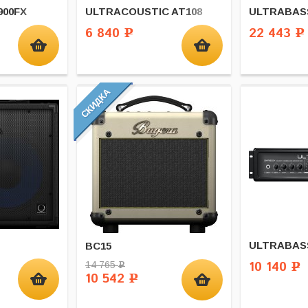
900FX
ULTRACOUSTIC AT108
ULTRABAS
6 840
22 443
Р
Р
ULTRABAS
BC15
10 140
14 765
Р
Р
10 542
Р