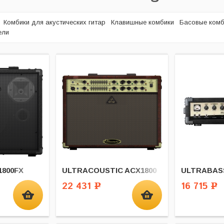
Комбики для акустических гитар
Клавишные комбики
Басовые комб
ели
800FX
ULTRACOUSTIC ACX1800
ULTRABASS
22 431
16 715
Р
Р