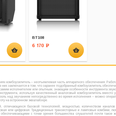
BT108
6 170
Р
иях комбоусилитель – неотъемлемая часть аппаратного обеспечения. Работ
 них заключается в том, что заранее подобранный комбоусилитель обеспечив
 самим исполнителем или опытным, знающим особенности инструмента звукоо
инструмента, используя качественный аналоговый комбоусилитель вместо у
троль над звучанием непосредственно во время исполнения – можно операти
оту на встроенном эквалайзере.
ей, отличающихся базовой технологией, мощностью, количеством канало
повая или цифровая. Традиционные транзисторные и ламповые комбики, л
, обеспечивающими с точки зрения большинства слушателей почти такое 