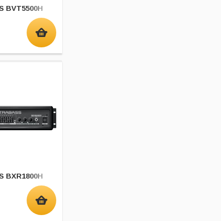
S BVT5500H
S BXR1800H