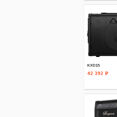
KXD15
42 392
Р