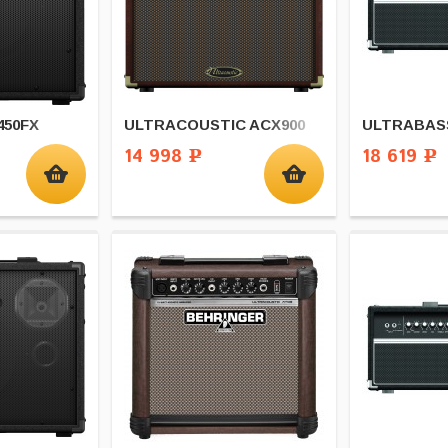
450FX
ULTRACOUSTIC ACX900
ULTRABAS
14 998
18 619
Р
Р