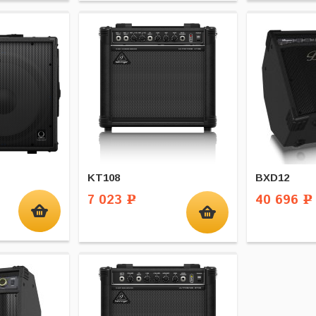
KT108
BXD12
7 023
40 696
Р
Р