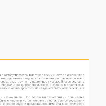
а с комбоусилителем имеет ряд преимуществ по сравнению с
ает одинаковый звук в любых условиях, в то время как мало
ператором, звучат по-настоящему хорошо. Второе состоит в
ниверсального цифрового микшера и колонок в пластиковых
вно изменить громкость или задействовать компрессию, а в
в и назначением. Под базовыми технологиями понимается
юбимые многими исполнителями за естественное звучание и
же качество звука и предоставляющими большее количество