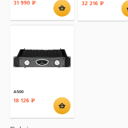
31 990
32 216
Р
Р
A500
18 126
Р