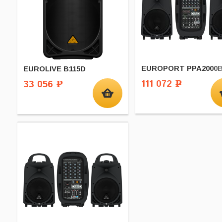
EUROPORT PPA2000
EUROLIVE B115D
111 072
33 056
Р
Р