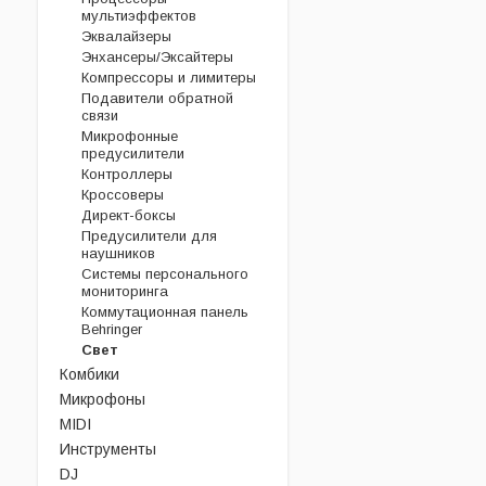
мультиэффектов
Эквалайзеры
Энхансеры/Эксайтеры
Компрессоры и лимитеры
Подавители обратной
связи
Микрофонные
предусилители
Контроллеры
Кроссоверы
Директ-боксы
Предусилители для
наушников
Системы персонального
мониторинга
Коммутационная панель
Behringer
Свет
Комбики
Микрофоны
MIDI
Инструменты
DJ