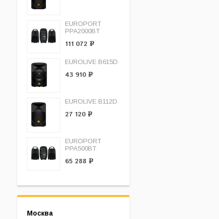
EUROPORT
PPA2000BT
111 072
Р
EUROLIVE B615D
43 910
Р
EUROLIVE B112D
27 120
Р
EUROPORT
PPA500BT
65 288
Р
Москва