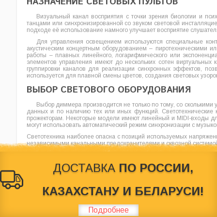
НАЗНАЧЕНИЕ СВЕТОВЫХ ПУЛЬТОВ
Визуальный канал восприятия с точки зрения биологии и пси
танцами или синхронизированной со звуком световой инсталляцие
подходе её использование намного улучшает восприятие слушател
Для управления освещением используются специальные контр
акустическим концертным оборудованием – пиротехническими и
работы – плавных линейного, логарифмического или экспоненци
элементов управления имеют до нескольких сотен виртуальных к
группировки каналов для реализации синхронных эффектов, позв
используется для плавной смены цветов, создания световых узоро
ВЫБОР СВЕТОВОГО ОБОРУДОВАНИЯ
Выбор диммера производится не только по тому, со сколькими
данных и по наличию тех или иных функций. Светотехнические 
прожекторам. Некоторые модели имеют линейный и MIDI-входы дл
могут использовать автоматический режим синхронизации с музыко
Светотехника наиболее опасна с позиций используемых напряжений
независимыми канальными предохранителями и сквозной системой
ДОСТАВКА
ПО РОССИИ,
КАЗАХСТАНУ И БЕЛАРУСИ!
© 2012-2026
Behringer Россия
. Магазин по продаже звуковог
характер и ни при каких условиях не является публичной оф
Подробнее