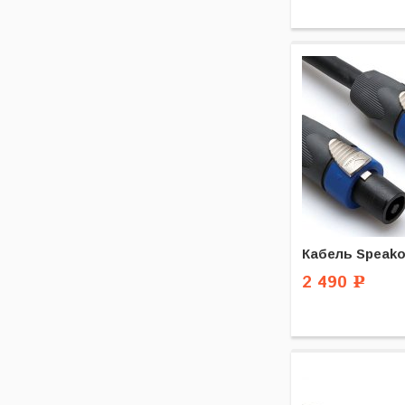
Кабель Speako
2 490
Р