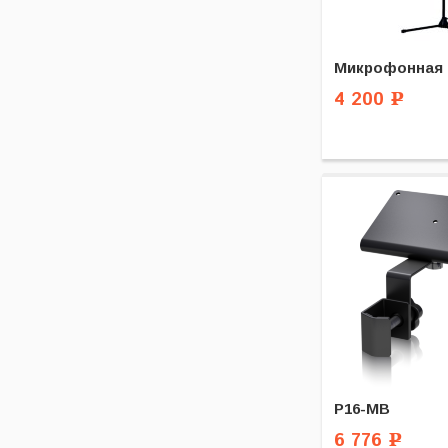
Микрофонная 
4 200
Р
P16-MB
6 776
Р