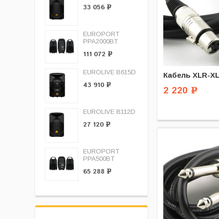
33 056
Р
EUROPORT
PPA2000BT
111 072
Р
EUROLIVE B615D
Кабель XLR-XL
43 910
Р
2 220
Р
EUROLIVE B112D
27 120
Р
EUROPORT
PPA500BT
65 288
Р