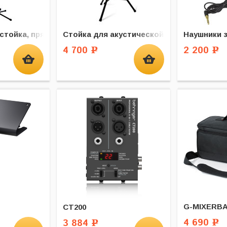
стойка, прямая
Стойка для акустической системы
Наушники 
4 700
2 200
Р
Р
G-MIXERBA
CT200
4 690
3 884
Р
Р