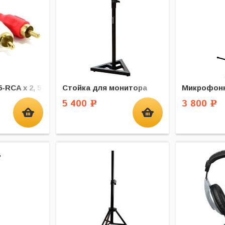
-RCA x 2, 5 м
Стойка для монитора
Микрофонн
5 400
3 800
Р
Р