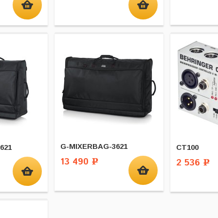
G-MIXERBAG-3621
621
CT100
13 490
2 536
Р
Р