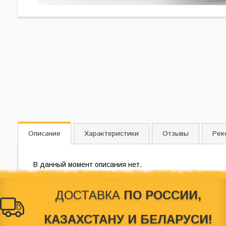
Описание
Характеристики
Отзывы
Рек
В данный момент описания нет.
Характеристики отстутсвуют.
ДОСТАВКА
ПО РОССИИ,
КАЗАХСТАНУ И БЕЛАРУСИ!
© 2012-2026
Behringer Россия
. Магазин по продаже звуковог