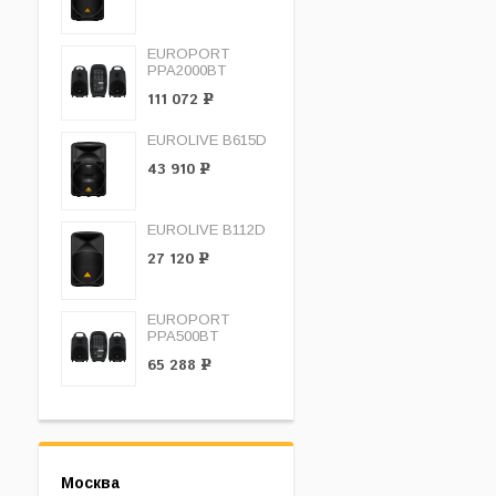
EUROPORT
PPA2000BT
111 072
Р
EUROLIVE B615D
43 910
Р
EUROLIVE B112D
27 120
Р
EUROPORT
PPA500BT
65 288
Р
Москва