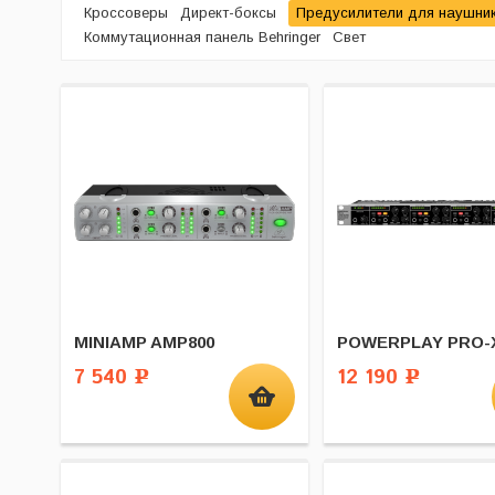
Кроссоверы
Директ-боксы
Предусилители для наушни
Коммутационная панель Behringer
Свет
MINIAMP AMP800
POWERPLAY PRO-X
7 540
12 190
Р
Р