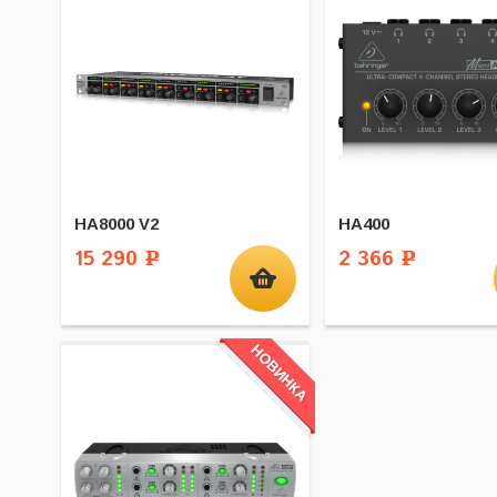
HA8000 V2
HA400
15 290
2 366
Р
Р