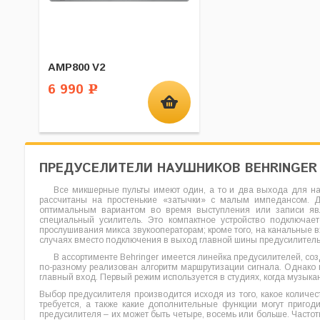
AMP800 V2
6 990
Р
ПРЕДУСЕЛИТЕЛИ НАУШНИКОВ BEHRINGER
Все микшерные пульты имеют один, а то и два выхода для на
рассчитаны на простенькие «затычки» с малым импедансом. Д
оптимальным вариантом во время выступления или записи явля
специальный усилитель. Это компактное устройство подключает
прослушивания микса звукооператорам; кроме того, на канальные 
случаях вместо подключения в выход главной шины предусилитель
В ассортименте Behringer имеется линейка предусилителей, со
по-разному реализован алгоритм маршрутизации сигнала. Однако
главный вход. Первый режим используется в студиях, когда музыкан
Выбор предусилителя производится исходя из того, какое количе
требуется, а также какие дополнительные функции могут пригод
предусилителя – их может быть четыре, восемь или больше. Часто