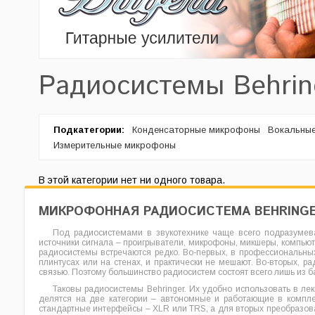
Радиосистемы Behrin
Подкатегории:
Конденсаторные микрофоны
Вокальны
Измерительные микрофоны
В этой категории нет ни одного товара.
МИКРОФОННАЯ РАДИОСИСТЕМА BEHRING
Под радиосистемами в звукотехнике чаще всего подразумева
источники сигнала – проигрыватели, микрофоны, микшеры, компьют
радиосистемы встречаются редко. Во-первых, в профессиональны
плинтусах или на стенах, и практически не мешают. Во-вторых,
связью. Поэтому большинство радиосистем состоят всего лишь из 
Таковы радиосистемы Behringer. Их удобно использовать в л
делятся на две категории – автономные и работающие в компле
стандартные интерфейсы – XLR или TRS, а для вторых преобразова