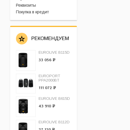
Реквизиты
Покупка в кредит
РЕКОМЕНДУЕМ
EUROLIVE B115D
33 056
Р
EUROPORT
PPA2000BT
111 072
Р
EUROLIVE B615D
43 910
Р
EUROLIVE B112D
27 120
Р