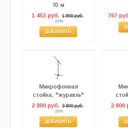
10 м
1 453 руб.
767 руб
1 890 руб.
-23%
Д
ДОБАВИТЬ
Микрофонная
Ми
стойка, "журавль"
сто
2 800 руб.
2 800 
3 800 руб.
-26%
ДОБАВИТЬ
Д