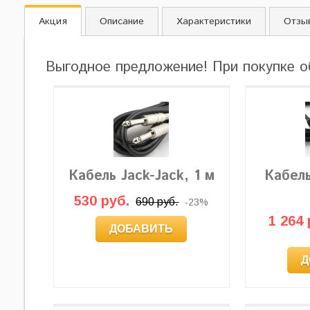
Акция
Описание
Характеристики
Отзы
Выгодное предложение! При покупке о
Кабель Jack-Jack, 1 м
Кабел
530 руб.
690 руб.
-23%
1 264 
ДОБАВИТЬ
Д