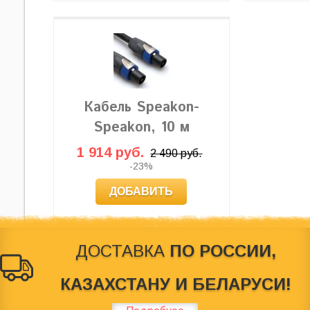
Кабель Speakon-
Speakon, 10 м
1 914 руб.
2 490 руб.
-23%
ДОБАВИТЬ
ДОСТАВКА
ПО РОССИИ,
КАЗАХСТАНУ И БЕЛАРУСИ!
© 2012-2026
Behringer Россия
. Магазин по продаже звуковог
характер и ни при каких условиях не является публичной оф