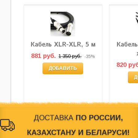
Кабель XLR-XLR, 5 м
Кабель
881 руб.
1 350 руб.
-35%
820 руб
ДОБАВИТЬ
Д
ДОСТАВКА
ПО РОССИИ,
КАЗАХСТАНУ И БЕЛАРУСИ!
© 2012-2026
Behringer Россия
. Магазин по продаже звуковог