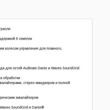
трасли
адержкой 6 сэмплов
им колесом управления для плавного,
а для сетей Audinate Dante и Waves SoundGrid
са обработки
квалайзерами, стерео имиджером и полной
трическим эквалайзером
 Waves SoundGrid и Dante®