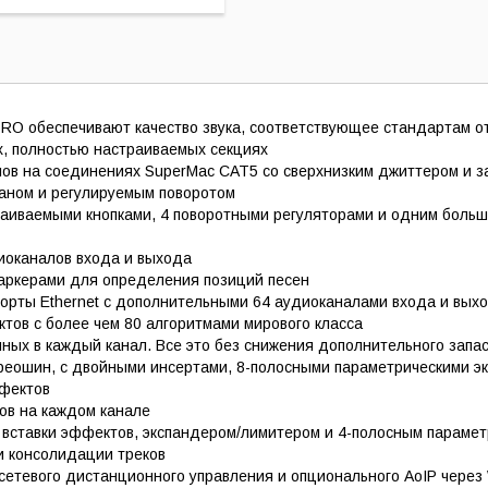
RO обеспечивают качество звука, соответствующее стандартам о
, полностью настраиваемых секциях
лов на соединениях SuperMac CAT5 со сверхнизким джиттером и з
аном и регулируемым поворотом
раиваемыми кнопками, 4 поворотными регуляторами и одним больш
иоканалов входа и выхода
маркерами для определения позиций песен
орты Ethernet с дополнительными 64 аудиоканалами входа и выход
тов с более чем 80 алгоритмами мирового класса
нных в каждый канал. Все это без снижения дополнительного запа
ереошин, с двойными инсертами, 8-полосными параметрическими э
ффектов
нов на каждом канале
я вставки эффектов, экспандером/лимитером и 4-полосным параме
 и консолидации треков
 сетевого дистанционного управления и опционального AoIP через