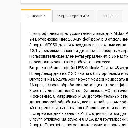
Описание
Характеристики
Отзывы
8 микрофонных предусилителей и выходов Midas P
24 моторизованных 100-мм фейдера в 3 отдельных
3 порта AES50 для 144 входных и выходных сигна
10,1-дюймовый основной дисплей с сенсорным экр
Пользовательские элементы управления с 16 наст
персонализированного рабочего процесса
Встроенный интерфейс USB Audio/MIDI для 48 ауд
Плеер/рекордер на 2 SD карты с 64 дорожками и 
Внутренний модуль AoIP может модернизировать п
16 процессоров обработки настоящих стереоэффек
3 слота для плагинов Gate, Dynamics и EQ, включе
4 основных, 8 матричных и 16 дополнительных ст
динамической обработкой, все в одной цепочке э
40 стерео входных каналов с 5 слотами для плаги
8 стерео входных каналов Aux с одним слотом дл
8 групп отключения звука и 8 DCA для группировки
2 порта Ethernet со встроенным коммутатором для