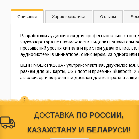
Описание
Характеристики
Отзывы
Рек
Разработкой аудиосистем для профессиональных конце
звукооператора нет возможности выделить значительное
превышений уровня сигнала и при этом удачно вписывал
аудиосистемы в миниатюре, с микшером, из одного или
BEHRINGER PK108A - ультракомпактная, двухполосная, 8
разьем для SD-карты, USB-порт и приемник Bluetooth. 
эквалайзер и встроенный дисплей для контроля и защит
ДОСТАВКА
ПО РОССИИ,
КАЗАХСТАНУ И БЕЛАРУСИ!
© 2012-2026
Behringer Россия
. Магазин по продаже звуковог
характер и ни при каких условиях не является публичной оф