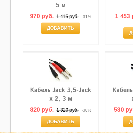
5 м
970 руб.
1 453 
1 415 руб.
-31%
ДОБАВИТЬ
Д
Кабель Jack 3,5-Jack
Кабель
x 2, 3 м
820 руб.
530 ру
1 320 руб.
-38%
ДОБАВИТЬ
Д