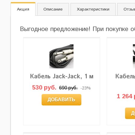
Акция
Описание
Характеристики
Отзы
Выгодное предложение! При покупке о
Кабель Jack-Jack, 1 м
Кабел
530 руб.
690 руб.
-23%
1 264 
ДОБАВИТЬ
Д