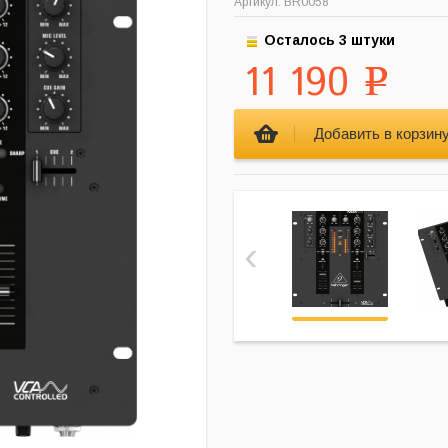
Артикул: BR0058
Осталось 3 штуки
11 190
Р
‹