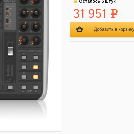
Осталось 5 штук
31 951
Р