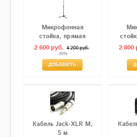
Микрофонная
Ми
стойка, прямая
стойк
2 600 руб.
2 800 
4 200 руб.
-38%
ДОБАВИТЬ
Д
Кабель Jack-XLR M,
Кабель
5 м