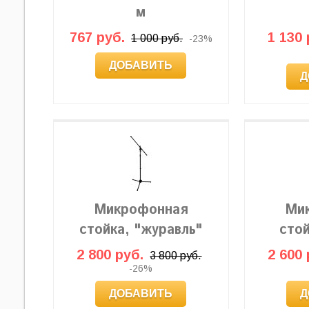
м
767 руб.
1 130 
1 000 руб.
-23%
ДОБАВИТЬ
Д
Микрофонная
Ми
стойка, "журавль"
сто
2 800 руб.
2 600 
3 800 руб.
-26%
ДОБАВИТЬ
Д