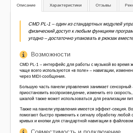
Описание
Характеристики
Отзывы
Рек
CMD PL-1 – один из стандартных модулей упра
физический доступ к любым функциям програм
угодно – достаточно упаковать в рюкзак вмест
Возможности
CMD PL-1 – интерфейс для работы с музыкой во время 
чаще всего используются «в поле» – навигации, измене
через MIDI-сообщения.
Большую часть панели управления занимает сенсорный 4
приостановить воспроизведение, изменить его скорость
шкалой также может использоваться для реализации пит
Также на панели управления имеется эффект-секция. В
помогают быстро применить к сигналу обработку любой 
кривых и кнопки для стандартной навигации в файлово
Совместимость и подключение