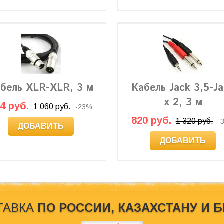
бель XLR-XLR, 3 м
Кабель Jack 3,5-J
x 2, 3 м
4 руб.
1 060 руб.
-23%
820 руб.
1 320 руб.
-
ДОБАВИТЬ
ДОБАВИТЬ
ТАВКА
ПО РОССИИ, КАЗАХСТАНУ И 
кового оборудования Behringer.Обратите внимание на то, что на
, определяемой положениями Статьи 437 (2) ГK РФ