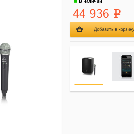
В наличии
44 936
Р