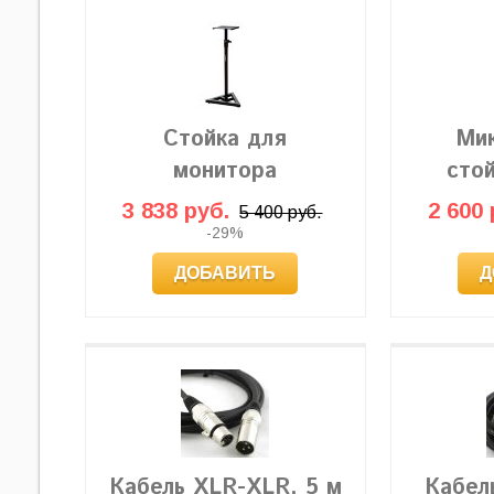
Стойка для
Ми
монитора
сто
3 838 руб.
2 600 
5 400 руб.
-29%
ДОБАВИТЬ
Д
Кабель XLR-XLR, 5 м
Кабель