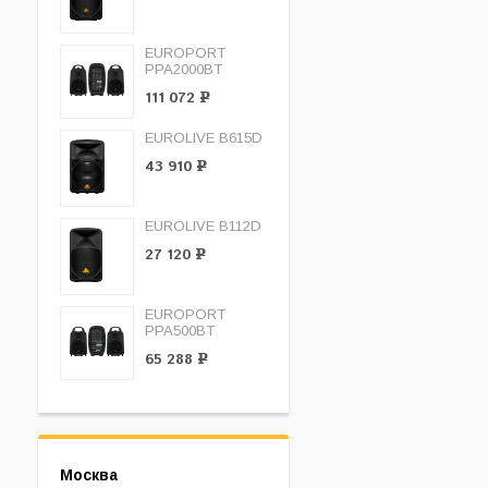
EUROPORT
PPA2000BT
111 072
Р
EUROLIVE B615D
43 910
Р
EUROLIVE B112D
27 120
Р
EUROPORT
PPA500BT
65 288
Р
Москва