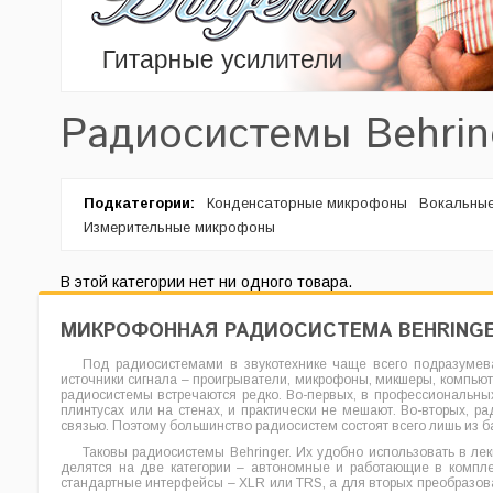
Радиосистемы Behrin
Подкатегории:
Конденсаторные микрофоны
Вокальны
Измерительные микрофоны
В этой категории нет ни одного товара.
МИКРОФОННАЯ РАДИОСИСТЕМА BEHRING
Под радиосистемами в звукотехнике чаще всего подразумева
источники сигнала – проигрыватели, микрофоны, микшеры, компьют
радиосистемы встречаются редко. Во-первых, в профессиональны
плинтусах или на стенах, и практически не мешают. Во-вторых,
связью. Поэтому большинство радиосистем состоят всего лишь из 
Таковы радиосистемы Behringer. Их удобно использовать в л
делятся на две категории – автономные и работающие в компле
стандартные интерфейсы – XLR или TRS, а для вторых преобразова