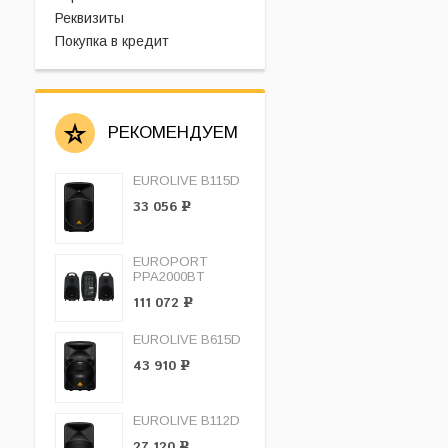
Реквизиты
Покупка в кредит
РЕКОМЕНДУЕМ
EUROLIVE B115D
33 056
Р
EUROPORT
PPA2000BT
111 072
Р
EUROLIVE B615D
43 910
Р
EUROLIVE B112D
27 120
Р