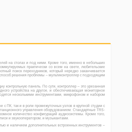
ей на столах и под ними. Кроме того, именно в небольших
оммутируемых практически со всем на свете, любительские
отный поиск переходников, который нередко заканчивается
й способ решения проблемы – мультиконтроллер с подходящим
у контрольную панель. По сути, контроллер – это урезанная
дного устройства на другое, и обеспечивающая мониторное
ходятся несколькими инструментами, микрофоном и набором
 с ПК, так и в роли промежуточных узлов в крупной студии с
станционного управления оборудованием. Стандартные TRS-
ромное количество конфигураций аудиосистемы. Кроме того,
иси и звукооператором, и музыкантами.
остью и наличием дополнительных встроенных инструментов –