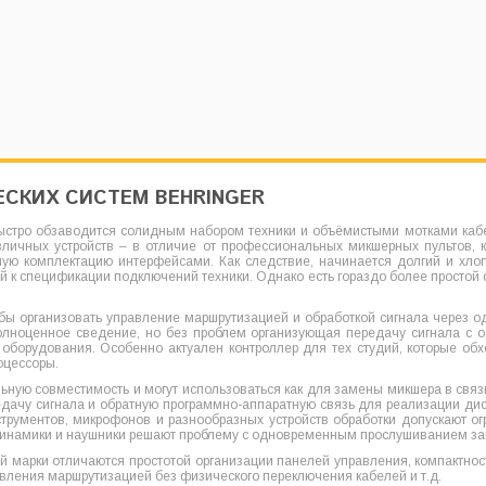
ЕСКИХ СИСТЕМ BEHRINGER
стро обзаводится солидным набором техники и объёмистыми мотками кабел
зличных устройств – в отличие от профессиональных микшерных пультов, к
ую комплектацию интерфейсами. Как следствие, начинается долгий и хлоп
й к спецификации подключений техники. Однако есть гораздо более просто
ы организовать управление маршрутизацией и обработкой сигнала через одн
олноценное сведение, но без проблем организующая передачу сигнала с о
борудования. Особенно актуален контроллер для тех студий, которые об
оцессоры.
ную совместимость и могут использоваться как для замены микшера в связке
ачу сигнала и обратную программно-аппаратную связь для реализации ди
рументов, микрофонов и разнообразных устройств обработки допускают ог
динамики и наушники решают проблему с одновременным прослушиванием зап
этой марки отличаются простотой организации панелей управления, компактн
авления маршрутизацией без физического переключения кабелей и т.д.