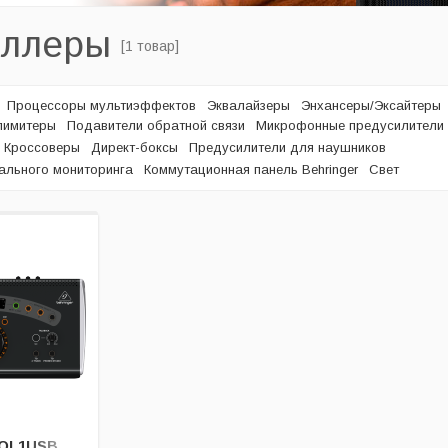
оллеры
[1 товар]
Процессоры мультиэффектов
Эквалайзеры
Энхансеры/Эксайтеры
лимитеры
Подавители обратной связи
Микрофонные предусилители
Кроссоверы
Директ-боксы
Предусилители для наушников
ального мониторинга
Коммутационная панель Behringer
Свет
OL1USB