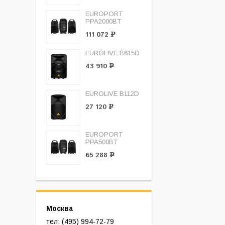
EUROPORT
PPA2000BT
111 072
Р
EUROLIVE B615D
43 910
Р
EUROLIVE B112D
27 120
Р
EUROPORT
PPA500BT
65 288
Р
Москва
тел: (495) 994-72-79