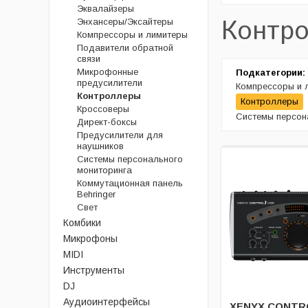
Эквалайзеры
Контр
Энхансеры/Эксайтеры
Компрессоры и лимитеры
Подавители обратной
связи
Микрофонные
Подкатегории:
предусилители
Компрессоры и 
Контроллеры
Контроллеры
Кроссоверы
Системы персон
Директ-боксы
Предусилители для
наушников
Системы персонального
мониторинга
Коммутационная панель
Behringer
Свет
Комбики
Микрофоны
MIDI
Инструменты
DJ
Аудиоинтерфейсы
XENYX CONTR