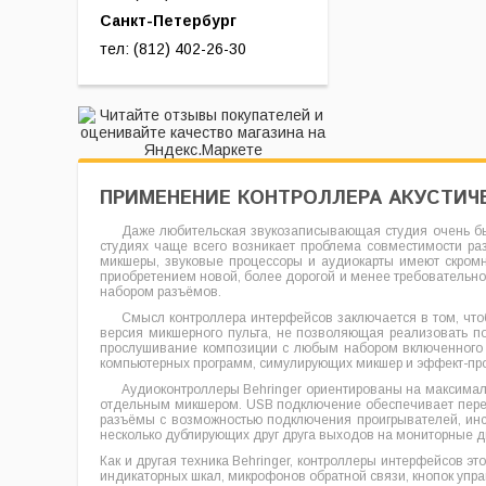
Санкт-Петербург
тел: (812) 402-26-30
ПРИМЕНЕНИЕ КОНТРОЛЛЕРА АКУСТИЧ
Даже любительская звукозаписывающая студия очень бы
студиях чаще всего возникает проблема совместимости ра
микшеры, звуковые процессоры и аудиокарты имеют скромн
приобретением новой, более дорогой и менее требовательно
набором разъёмов.
Смысл контроллера интерфейсов заключается в том, чтоб
версия микшерного пульта, не позволяющая реализовать п
прослушивание композиции с любым набором включенного о
компьютерных программ, симулирующих микшер и эффект-пр
Аудиоконтроллеры Behringer ориентированы на максималь
отдельным микшером. USB подключение обеспечивает перед
разъёмы с возможностью подключения проигрывателей, инст
несколько дублирующих друг друга выходов на мониторные 
Как и другая техника Behringer, контроллеры интерфейсов 
индикаторных шкал, микрофонов обратной связи, кнопок упр