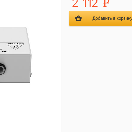
2 112
Р