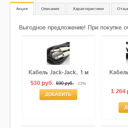
Акция
Описание
Характеристики
Отзы
Выгодное предложение! При покупке о
Кабель Jack-Jack, 1 м
Кабел
530 руб.
690 руб.
-23%
1 264 
ДОБАВИТЬ
Д