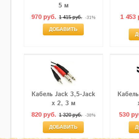
5 м
970 руб.
1 453 
1 415 руб.
-31%
ДОБАВИТЬ
Д
Кабель Jack 3,5-Jack
Кабель
x 2, 3 м
820 руб.
530 ру
1 320 руб.
-38%
ДОБАВИТЬ
Д