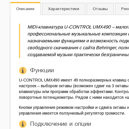
Описание
Характеристики
Отзывы
Рек
MIDI-клавиатура U-CONTROL UMX490 – малогаб
профессиональные музыкальные композиции с 
назначаемыми функциями и возможность подкл
свободного скачивания с сайта Behringer, по
создаваемой музыки практически безграничны
Функции
U-CONTROL UMX490 имеет 49 полноразмерных клавиш с 
настроек – выбором октавы (возможен сдвиг на 3 октав
клавиатуры или программ обработки эффектами. Контрол
поворотные потенциометры. Рядом с ними находится «ш
Кнопки управления режимом настройки и сдвига октавы
управления имеется ползунковый регулятор громкости.
Подключение и опции