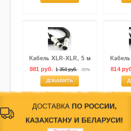
Кабель XLR-XLR, 5 м
Кабель
881 руб.
814 руб
1 350 руб.
-35%
ДОБАВИТЬ
Д
ДОСТАВКА
ПО РОССИИ,
КАЗАХСТАНУ И БЕЛАРУСИ!
© 2012-2026
Behringer Россия
. Магазин по продаже звуковог
характер и ни при каких условиях не является публичной оф