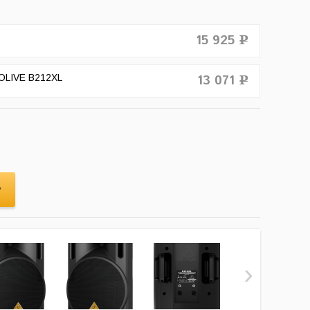
15 925
Р
OLIVE B212XL
13 071
Р
›