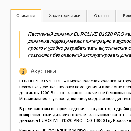
Описание
Характеристики
Отзывы
Рек
Пассивный динамик EUROLIVE B1520 PRO явл
динамика подразумевают интеграцию в аудио
просто и удобно разрабатывать акустические
позволяют без опасений эксплуатировать дина
Акустика
EUROLIVE B1520 PRO – широкополосная колонка, котору
несколько десятков человек помещения и в качестве эл
достигать 1200 Вт; этот запас позволяет не беспокоит
Максимальное звуковое давление, создаваемое динамик
В роли системы воспроизведения выступает два драйве
компрессионный динамик отвечает за высокие частоты;
диапазон EUROLIVE B1520 PRO – 50-18000 Гц. Кроссовер
Кроме того, EUROLIVE B1520 PRO оснащён вращаемым ас