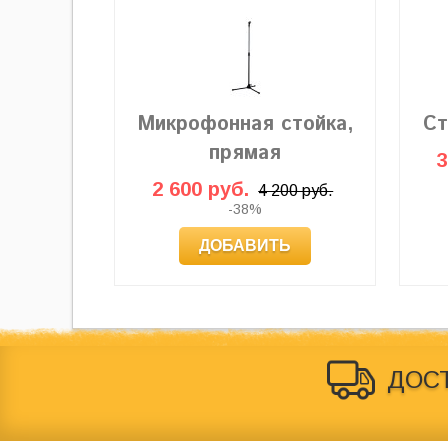
Микрофонная стойка,
Ст
прямая
3
2 600 руб.
4 200 руб.
-38%
ДОБАВИТЬ
ДОС
© 2012-2026
Behringer Россия
. Магазин по продаже зву
ни при каких условиях не является публичной офертой
® Все права на использование товарного знака
«Behri