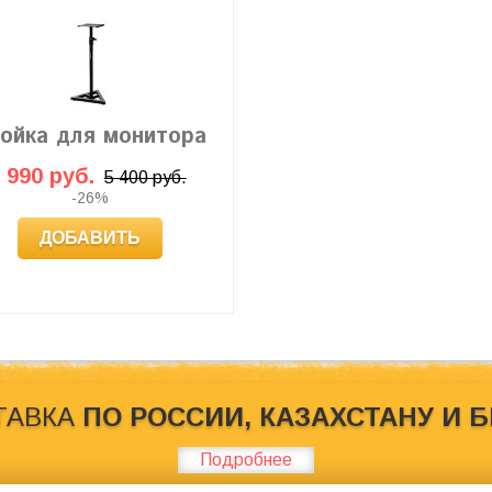
ойка для монитора
 990 руб.
5 400 руб.
-26%
ДОБАВИТЬ
ТАВКА
ПО РОССИИ, КАЗАХСТАНУ И 
кового оборудования Behringer.Обратите внимание на то, что на
, определяемой положениями Статьи 437 (2) ГK РФ
Подробнее
nger»
принадлежат компании Behringer.